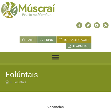
BAILE
FÚINN
TURASÓIREACHT
TEAGMHÁIL
Folúntais
>
Folúntais
Vacancies