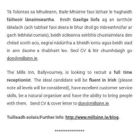
Tá folúntas sa Mhuileann, Baile Mhúirne faoi láthair le haghaidh
fáilteoir lánaimseartha
. Beidh
Gaeilge líofa
ag an iarrthóir
idéalach (ach tabhair faoi deara le bhur dtoil go mbreathnófar ar
gach leibhéal cumais), beidh scileanna seirbhís chustaiméara den
chéad scoth acu, eagraí nádúrtha a bheidh iontu agus beidh siad
in ann daoine a thabhairt leo. Seol CV & litir chumhdaigh go
don@millsinn.ie
.
The Mills Inn, Ballyvourney, is looking to recruit a
full time
receptionist
. The ideal candidate will be
fluent in Irish
(please
note all levels will be considered), have excellent customer service
skills, be a natural organiser and have the ability to bring people
with them. Send CV & cover letter to
don@millsinn.ie
.
Tuilleadh eolais/Further info:
http://www.millsinn.ie/blog
.
****************