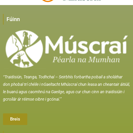
Fúinn
“Traidisiún, Teanga, Todhchaí –
Seirbhís forbartha pobail a sholáthar
don phobal trí chéile i nGaeltacht Mhúscraí chun leasa an cheantair áitiúil,
le buanú agus caomhnú na Gaeilge, agus cur chun cinn an traidisiúin i
gcroílár ár réimse oibre i gcónaí.”
Breis