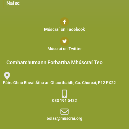
Naisc
Múscraí on Facebook
Múscraí on Twitter
Comharchumann Forbartha Mhúscraí Teo
Páirc Ghnó Bhéal Átha an Ghaorthaidh, Co. Chorcaí, P12 PX22
083 191 5432
eolas@muscrai.org