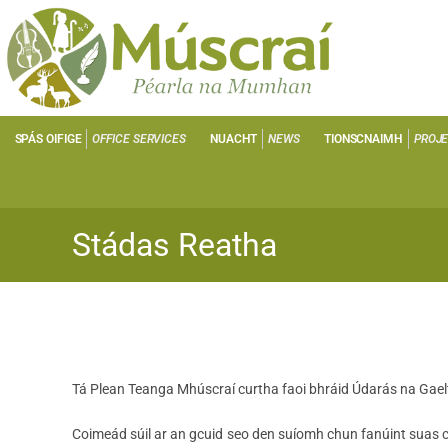
SPÁS OIFIGE
OFFICE SERVICES
NUACHT
NEWS
TIONSCNAIMH
PROJ
Stádas Reatha
Tá Plean Teanga Mhúscraí curtha faoi bhráid Údarás na Gael
Coimeád súil ar an gcuid seo den suíomh chun fanúint suas c