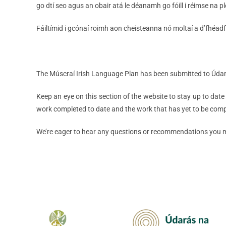
go dtí seo agus an obair atá le déanamh go fóill i réimse na 
Fáiltímid i gcónaí roimh aon cheisteanna nó moltaí a d’fhéadf
The Múscraí Irish Language Plan has been submitted to Údar
Keep an eye on this section of the website to stay up to date 
work completed to date and the work that has yet to be compl
We’re eager to hear any questions or recommendations you ma