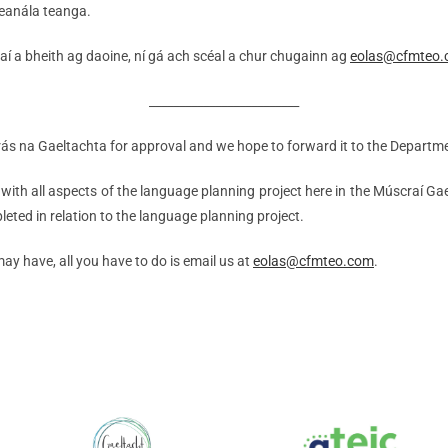
pleanála teanga.
aí a bheith ag daoine, ní gá ach scéal a chur chugainn ag
eolas@cfmteo
_________________________
ás na Gaeltachta for approval and we hope to forward it to the Departme
with all aspects of the language planning project here in the Múscraí Gael
eted in relation to the language planning project.
y have, all you have to do is email us at
eolas@cfmteo.com
.