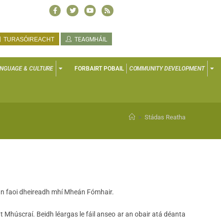
TURASÓIREACHT
TEAGMHÁIL
NGUAGE & CULTURE
FORBAIRT POBAIL
COMMUNITY DEVELOPMENT
>
Stádas Reatha
inn faoi dheireadh mhí Mheán Fómhair.
Mhúscraí. Beidh léargas le fáil anseo ar an obair atá déanta