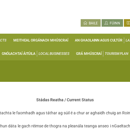
BAILE
FÚINN
ECTS
MEITHEAL ORGÁNACH MHÚSCRAÍ
AN GHAOLAINN AGUS CULTÚR
LA
GNÓLACHTAÍ ÁITÚILA
LOCAL BUSINESSES
GRÁ MHÚSCRAÍ
TOURISM PLAN
Stádas Reatha / Current Status
tachta le faomhadh agus táthar ag súil é a chur ar aghaidh chuig an Ro
hun dáta le gach réimse de thogra na pleanála teanga anseo i nGaeltacht 