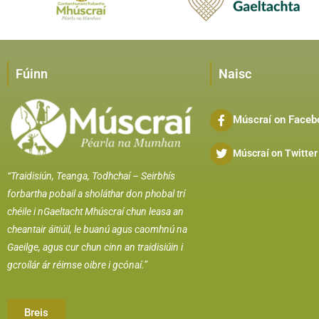
Fúinn
Naisc
Múscraí on Faceb
Múscraí on Twitter
“Traidisiún, Teanga, Todhchaí –
Seirbhís
forbartha pobail a sholáthar don phobal trí
chéile i nGaeltacht Mhúscraí chun leasa an
cheantair áitiúil, le buanú agus caomhnú na
Gaeilge, agus cur chun cinn an traidisiúin i
gcroílár ár réimse oibre i gcónaí.”
Breis