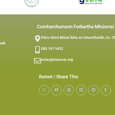
Comharchumann Forbartha Mhúscraí
Páirc Ghnó Bhéal Átha an Ghaorthaidh, Co. C
ook
083 191 5432
eolas@muscrai.org
Roinnt / Share This