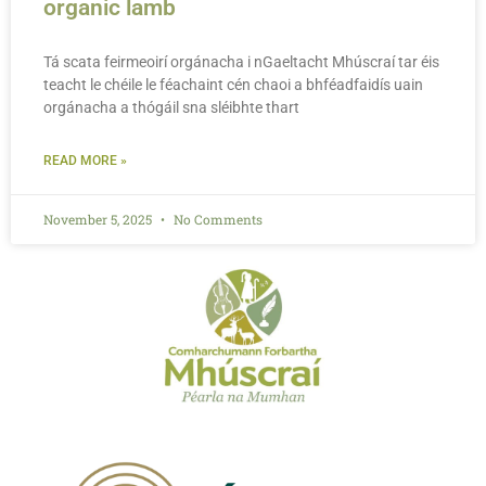
organic lamb
Tá scata feirmeoirí orgánacha i nGaeltacht Mhúscraí tar éis
teacht le chéile le féachaint cén chaoi a bhféadfaidís uain
orgánacha a thógáil sna sléibhte thart
READ MORE »
November 5, 2025
No Comments