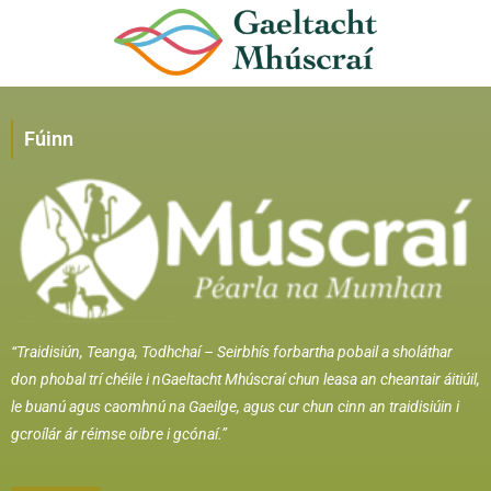
Fúinn
“Traidisiún, Teanga, Todhchaí –
Seirbhís forbartha pobail a sholáthar
don phobal trí chéile i nGaeltacht Mhúscraí chun leasa an cheantair áitiúil,
le buanú agus caomhnú na Gaeilge, agus cur chun cinn an traidisiúin i
gcroílár ár réimse oibre i gcónaí.”