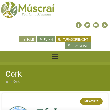
BAILE
FÚINN
TURASÓIREACHT
TEAGMHÁIL
Cork
>
Cork
IMEACHTAÍ