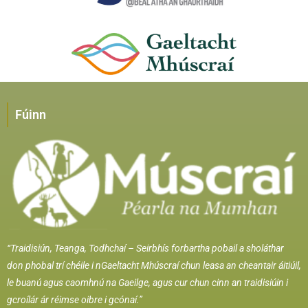
Fúinn
“Traidisiún, Teanga, Todhchaí –
Seirbhís forbartha pobail a sholáthar
don phobal trí chéile i nGaeltacht Mhúscraí chun leasa an cheantair áitiúil,
le buanú agus caomhnú na Gaeilge, agus cur chun cinn an traidisiúin i
gcroílár ár réimse oibre i gcónaí.”