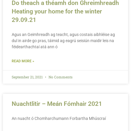
Do theach a théamh don Ghreimhreadh
Heating your home for the winter
29.09.21
Agus an Geimhreadh ag teacht, agus costais aibhléise ag
dul in airde go pras, táimid ag eagrú seisiún maidir leis na
féidearthachtaí atá ann ó
READ MORE »
September 21, 2021
No Comments
Nuachtlitir – Meán Fómhair 2021
An nuacht ó Chomharchumann Forbartha Mhúscraí