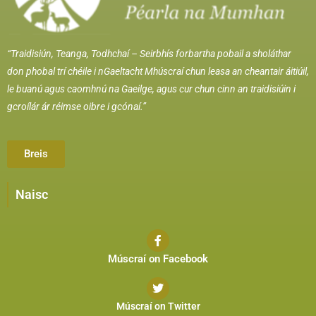
“Traidisiún, Teanga, Todhchaí –
Seirbhís forbartha pobail a sholáthar
don phobal trí chéile i nGaeltacht Mhúscraí chun leasa an cheantair áitiúil,
le buanú agus caomhnú na Gaeilge, agus cur chun cinn an traidisiúin i
gcroílár ár réimse oibre i gcónaí.”
Breis
Naisc
Múscraí on Facebook
Múscraí on Twitter