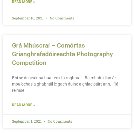
READ MORE »
September 10, 2021
No Comments
Grá Mhúscraí – Comórtas
Grianghrafadóireachta Photography
Competition
Bhí sé deacair na buaiteoirí a roghnú … Ba mhaith linn ár
mbuíochas a ghabháil le gach duine a ghlac páirt ann. Tá
réimse
READ MORE »
September 1, 2021
No Comments