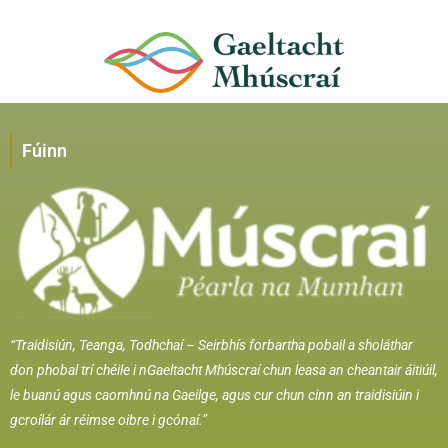
Fúinn
“Traidisiún, Teanga, Todhchaí –
Seirbhís forbartha pobail a sholáthar
don phobal trí chéile i nGaeltacht Mhúscraí chun leasa an cheantair áitiúil,
le buanú agus caomhnú na Gaeilge, agus cur chun cinn an traidisiúin i
gcroílár ár réimse oibre i gcónaí.”