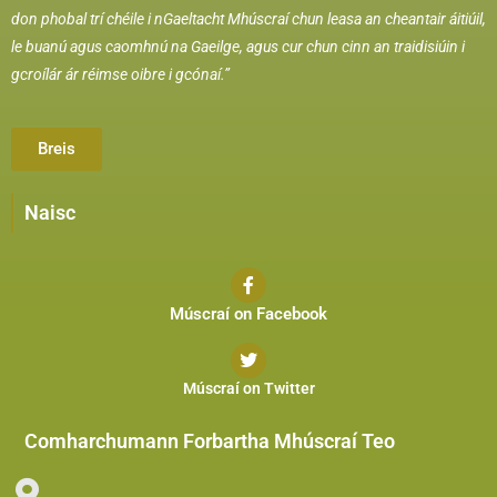
don phobal trí chéile i nGaeltacht Mhúscraí chun leasa an cheantair áitiúil,
le buanú agus caomhnú na Gaeilge, agus cur chun cinn an traidisiúin i
gcroílár ár réimse oibre i gcónaí.”
Breis
Naisc
Múscraí on Facebook
Múscraí on Twitter
Comharchumann Forbartha Mhúscraí Teo